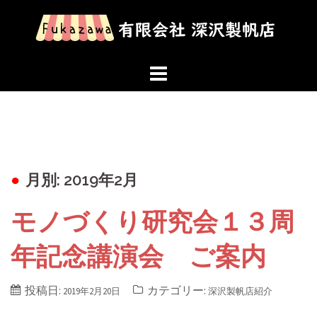
コ
ン
テ
ン
ツ
へ
ス
キ
ッ
月別: 2019年2月
プ
モノづくり研究会１３周
年記念講演会 ご案内
投稿日:
カテゴリー:
2019年2月20日
深沢製帆店紹介