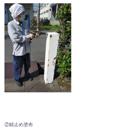
②錆止め塗布