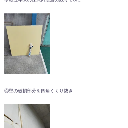
④壁の破損部分を四角くくり抜き