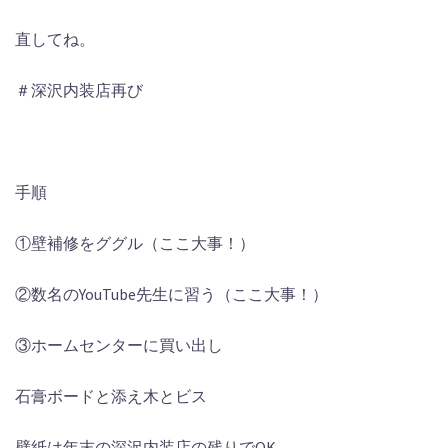
直してね。
＃深沢内装店再び
手順
①壁補修をググル（ここ大事！）
②数名のYouTube先生に習う（ここ大事！）
③ホームセンターに買い出し
石膏ボードと添え木とビス
壁紙は年末の深沢内装店の残りでOK。