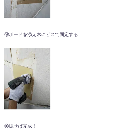
⑨ボードを添え木にビスで固定する
⑩隠せば完成！