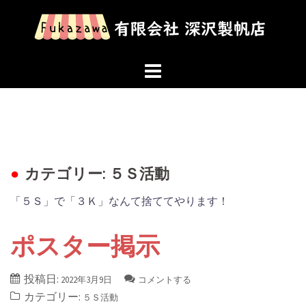
コ
ン
テ
ン
ツ
へ
ス
キ
ッ
カテゴリー: ５Ｓ活動
プ
「５Ｓ」で「３Ｋ」なんて捨ててやります！
ポスター掲示
投稿日:
2022年3月9日
コメントする
カテゴリー:
５Ｓ活動