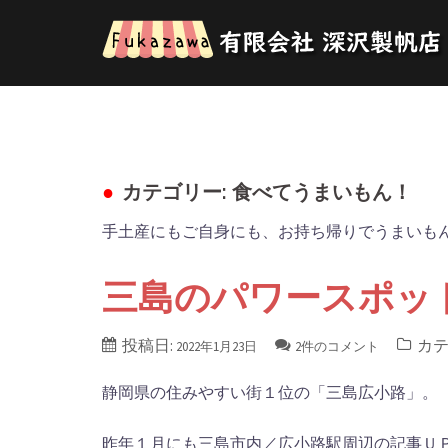
コ
ン
テ
ン
ツ
へ
ス
カテゴリー: 食べてうまいもん！
キ
ッ
手土産にもご自身にも、お持ち帰りでうまいも
プ
三島のパワースポッ
投稿日:
カテ
2022年1月23日
2件のコメント
静岡県の住みやすい街１位の「三島広小路」。
昨年１月にも三島市内／広小路駅周辺の記事ＵＰ