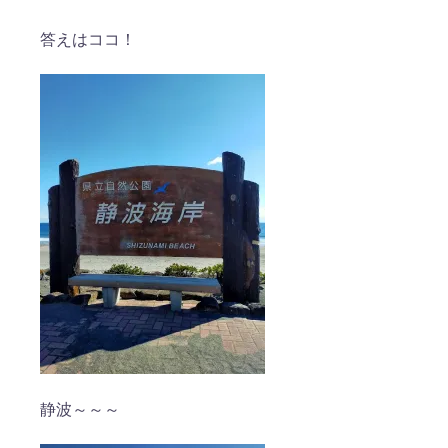
答えはココ！
静波～～～