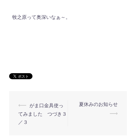
牧之原って奥深いなぁ～。
投
夏休みのお知らせ
⟵
がま口金具使っ
稿
⟶
てみました つづき３
ナ
／３
ビ