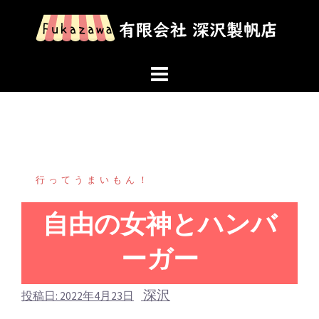
コ
ン
テ
ン
ツ
へ
ス
キ
ッ
行ってうまいもん！
プ
自由の女神とハンバ
ーガー
深沢
投稿日:
2022年4月23日